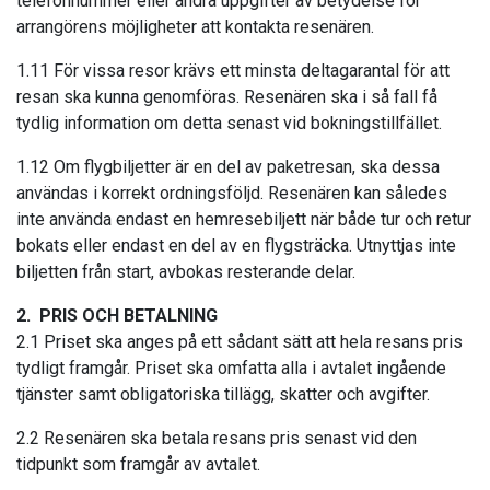
telefonnummer eller andra uppgifter av betydelse för
arrangörens möjligheter att kontakta resenären.
1.11 För vissa resor krävs ett minsta deltagarantal för att
resan ska kunna genomföras. Resenären ska i så fall få
tydlig information om detta senast vid bokningstillfället.
1.12 Om flygbiljetter är en del av paketresan, ska dessa
användas i korrekt ordningsföljd. Resenären kan således
inte använda endast en hemresebiljett när både tur och retur
bokats eller endast en del av en flygsträcka. Utnyttjas inte
biljetten från start, avbokas resterande delar.
2. PRIS OCH BETALNING
2.1 Priset ska anges på ett sådant sätt att hela resans pris
tydligt framgår. Priset ska omfatta alla i avtalet ingående
tjänster samt obligatoriska tillägg, skatter och avgifter.
2.2 Resenären ska betala resans pris senast vid den
tidpunkt som framgår av avtalet.