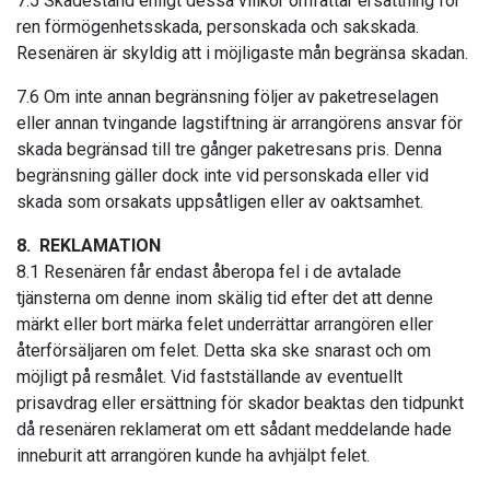
7.5 Skadestånd enligt dessa villkor omfattar ersättning för
ren förmögenhetsskada, personskada och sakskada.
Resenären är skyldig att i möjligaste mån begränsa skadan.
7.6 Om inte annan begränsning följer av paketreselagen
eller annan tvingande lagstiftning är arrangörens ansvar för
skada begränsad till tre gånger paketresans pris. Denna
begränsning gäller dock inte vid personskada eller vid
skada som orsakats uppsåtligen eller av oaktsamhet.
8. REKLAMATION
8.1 Resenären får endast åberopa fel i de avtalade
tjänsterna om denne inom skälig tid efter det att denne
märkt eller bort märka felet underrättar arrangören eller
återförsäljaren om felet. Detta ska ske snarast och om
möjligt på resmålet. Vid fastställande av eventuellt
prisavdrag eller ersättning för skador beaktas den tidpunkt
då resenären reklamerat om ett sådant meddelande hade
inneburit att arrangören kunde ha avhjälpt felet.