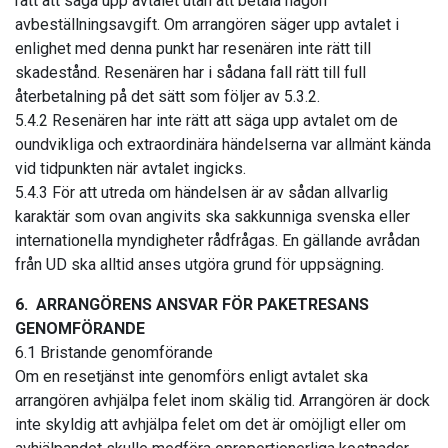
rätt att säga upp avtalet utan att betala någon
avbeställningsavgift. Om arrangören säger upp avtalet i
enlighet med denna punkt har resenären inte rätt till
skadestånd. Resenären har i sådana fall rätt till full
återbetalning på det sätt som följer av 5.3.2.
5.4.2 Resenären har inte rätt att säga upp avtalet om de
oundvikliga och extraordinära händelserna var allmänt kända
vid tidpunkten när avtalet ingicks.
5.4.3 För att utreda om händelsen är av sådan allvarlig
karaktär som ovan angivits ska sakkunniga svenska eller
internationella myndigheter rådfrågas. En gällande avrådan
från UD ska alltid anses utgöra grund för uppsägning.
6. ARRANGÖRENS ANSVAR FÖR PAKETRESANS
GENOMFÖRANDE
6.1 Bristande genomförande
Om en resetjänst inte genomförs enligt avtalet ska
arrangören avhjälpa felet inom skälig tid. Arrangören är dock
inte skyldig att avhjälpa felet om det är omöjligt eller om