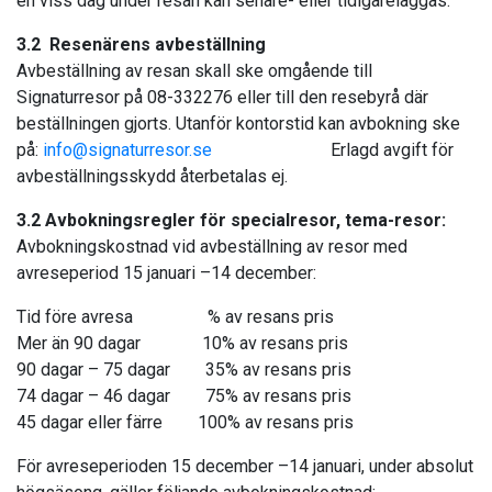
en viss dag under resan kan senare- eller tidigareläggas.
3.2 Resenärens avbeställning
Avbeställning av resan skall ske omgående till
Signaturresor på 08-332276 eller till den resebyrå där
beställningen gjorts. Utanför kontorstid kan avbokning ske
på:
info@signaturresor.se
Erlagd avgift för
avbeställningsskydd återbetalas ej.
3.2 Avbokningsregler för specialresor, tema-resor:
Avbokningskostnad vid avbeställning av resor med
avreseperiod 15 januari –14 december:
Tid före avresa % av resans pris
Mer än 90 dagar 10% av resans pris
90 dagar – 75 dagar 35% av resans pris
74 dagar – 46 dagar 75% av resans pris
45 dagar eller färre 100% av resans pris
För avreseperioden 15 december –14 januari, under absolut