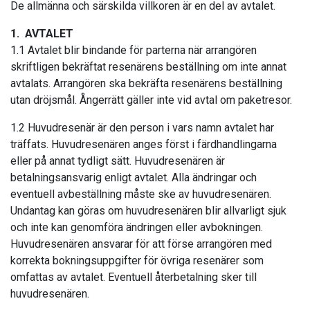
De allmänna och särskilda villkoren är en del av avtalet.
1. AVTALET
1.1 Avtalet blir bindande för parterna när arrangören
skriftligen bekräftat resenärens beställning om inte annat
avtalats. Arrangören ska bekräfta resenärens beställning
utan dröjsmål. Ångerrätt gäller inte vid avtal om paketresor.
1.2 Huvudresenär är den person i vars namn avtalet har
träffats. Huvudresenären anges först i färdhandlingarna
eller på annat tydligt sätt. Huvudresenären är
betalningsansvarig enligt avtalet. Alla ändringar och
eventuell avbeställning måste ske av huvudresenären.
Undantag kan göras om huvudresenären blir allvarligt sjuk
och inte kan genomföra ändringen eller avbokningen.
Huvudresenären ansvarar för att förse arrangören med
korrekta bokningsuppgifter för övriga resenärer som
omfattas av avtalet. Eventuell återbetalning sker till
huvudresenären.