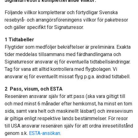
Signaturresors kompletterande villkor:
Följande villkor kompletterar och förtydligar Svenska
resebyrå- och arrangörsföreningens villkor för paketresor
och gäller specifikt för Signaturresor.
1 Tidtabeller
Flygtider som medföljer bekräftelser är preliminära. Exakta
tider meddelas tillsammans med färdhandlingarna och
Signaturresor ansvarar ej för eventuella tidtabellsändringar.
Tag för vana att alltid kontrollera med flygbolagen. Vi
ansvarar ej för eventuellt missat flyg p.g.a. ändrad tidtabell.
2 Pass, visum, och ESTA
Resenären ansvarar själv för att pass (ska vara giltigt till
och med minst 6 månader efter hemkomst, ha minst en tom
sida, samt vara helt och maskinellt läsbart) och inresevisum
är giltiga enligt respektive lands bestämmelser. För resor
till USA ansvarar resenären själv för att ordna inresetillstånd
genom s.k.
ESTA-ansökan
.