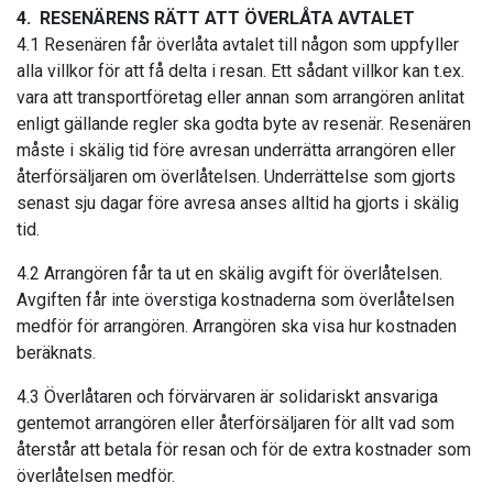
4. RESENÄRENS RÄTT ATT ÖVERLÅTA AVTALET
4.1 Resenären får överlåta avtalet till någon som uppfyller
alla villkor för att få delta i resan. Ett sådant villkor kan t.ex.
vara att transportföretag eller annan som arrangören anlitat
enligt gällande regler ska godta byte av resenär. Resenären
måste i skälig tid före avresan underrätta arrangören eller
återförsäljaren om överlåtelsen. Underrättelse som gjorts
senast sju dagar före avresa anses alltid ha gjorts i skälig
tid.
4.2 Arrangören får ta ut en skälig avgift för överlåtelsen.
Avgiften får inte överstiga kostnaderna som överlåtelsen
medför för arrangören. Arrangören ska visa hur kostnaden
beräknats.
4.3 Överlåtaren och förvärvaren är solidariskt ansvariga
gentemot arrangören eller återförsäljaren för allt vad som
återstår att betala för resan och för de extra kostnader som
överlåtelsen medför.