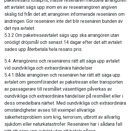
paketresans totalpris, måste resenären meddela arrangören
att avtalet sägs upp inom en av researrangören angiven
skälig tid från det att arrangören informerade resenären om
ändringen. Gör resenären inte det blir resenären bunden av
det nya avtalet.
5.3.2 Om paketreseavtalet sägs upp ska arrangören utan
onödigt dröjsmål och senast 14 dagar efter det att avtalet
sades upp återbetala hela resans pris.
5.4 Arrangörens och resenärens rätt att säga upp avtalet
vid oundvikliga och extraordinära händelser
5.4.1 Både arrangören och resenären har rätt att säga upp
avtalet om genomförandet av paketresan eller transporten
av passagerare till resmålet väsentligen påverkas av
oundvikliga och extraordinära händelser på resmålet eller i
dess omedelbara närhet. Med oundvikliga och extraordinära
omständigheter avses till exempel allvarliga
säkerhetsproblem som krig, terrorism, utbrott av allvarlig
sjukdom eller naturkatastrofer. Resenären har i sådana fall