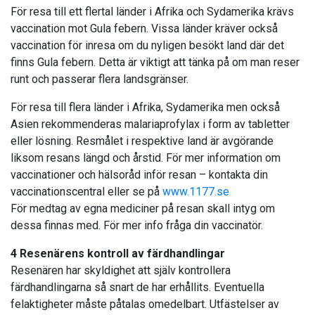
För resa till ett flertal länder i Afrika och Sydamerika krävs
vaccination mot Gula febern. Vissa länder kräver också
vaccination för inresa om du nyligen besökt land där det
finns Gula febern. Detta är viktigt att tänka på om man reser
runt och passerar flera landsgränser.
För resa till flera länder i Afrika, Sydamerika men också
Asien rekommenderas malariaprofylax i form av tabletter
eller lösning. Resmålet i respektive land är avgörande
liksom resans längd och årstid. För mer information om
vaccinationer och hälsoråd inför resan – kontakta din
vaccinationscentral eller se på
www.1177.se
För medtag av egna mediciner på resan skall intyg om
dessa finnas med. För mer info fråga din vaccinatör.
4 Resenärens kontroll av färdhandlingar
Resenären har skyldighet att själv kontrollera
färdhandlingarna så snart de har erhållits. Eventuella
felaktigheter måste påtalas omedelbart. Utfästelser av