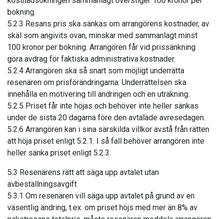
kostnadsökningen sammanlagt överstiger 100 kronor per
bokning.
5.2.3 Resans pris ska sänkas om arrangörens kostnader, av
skäl som angivits ovan, minskar med sammanlagt minst
100 kronor per bokning. Arrangören får vid prissänkning
göra avdrag för faktiska administrativa kostnader.
5.2.4 Arrangören ska så snart som möjligt underrätta
resenären om prisförändringarna. Underrättelsen ska
innehålla en motivering till ändringen och en uträkning.
5.2.5 Priset får inte höjas och behöver inte heller sänkas
under de sista 20 dagarna före den avtalade avresedagen.
5.2.6 Arrangören kan i sina särskilda villkor avstå från rätten
att höja priset enligt 5.2.1. I så fall behöver arrangören inte
heller sänka priset enligt 5.2.3.
5.3 Resenärens rätt att säga upp avtalet utan
avbeställningsavgift
5.3.1 Om resenären vill säga upp avtalet på grund av en
väsentlig ändring, t.ex. om priset höjs med mer än 8% av