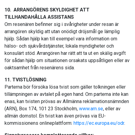
10. ARRANGÖRENS SKYLDIGHET ATT
TILLHANDAHÅLLA ASSISTANS
Om resenären befinner sig i svårigheter under resan är
arrangören skyldig att utan onödigt dröjsmål ge lämplig
hjälp. Sådan hjälp kan till exempel vara information om
hälso- och sjukvårdstjänster, lokala myndigheter och
konsulärt stöd. Arrangören har rätt att ta ut en skälig avgift
för sådan hjälp om situationen orsakats uppsåtligen eller av
oaktsamhet från resenärens sida.
11. TVISTLÖSNING
Parterna bör försöka lösa tvist som gäller tolkningen eller
tillämpningen av avtalet på egen hand. Om parterna inte kan
enas, kan tvisten prövas av Allmänna reklamationsnämnden
(ARN), Box 174, 101 23 Stockholm,
www.arn.se
, eller av
allmän domstol. En tvist kan även prövas via EU-
kommissionens onlineplattform:
https://ec.europa.eu/odr
.