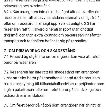
tid får resenären säga upp avtalet och kan även ha rätt till
prisavdrag och skadestånd.
6.2.4 Kan arrangören inte erbjuda något alternativ eller om
resenären har rätt att avvisa sådana alternativ enligt 6.2.1.,
eller om resenären har sagt upp avtalet enligt 6.2.3 har
resenären rätt till likvärdig hemtransport utan onödigt
dröjsmål och utan extra kostnad om paketresan innefattar
transport och resenären befinner sig på resmålet.
7. OM PRISAVDRAG OCH SKADESTÅND
7.1 Prisavdrag utgår inte om arrangören kan visa att felet
beror på resenären.
7.2 Resenären har inte rätt till skadestånd om arrangören
visar att felet beror på resenären eller på tredje part som
saknar anknytning till tillhandahållandet av resetjänster som
ingår i paketresan, eller om felet beror på oundvikliga och
extraordinära händelser.
7.3 Om felet beror på någon som arrangören har anlitat, är