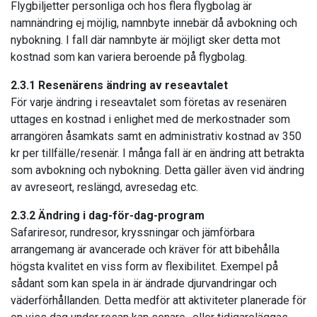
Flygbiljetter personliga och hos flera flygbolag är
namnändring ej möjlig, namnbyte innebär då avbokning och
nybokning. I fall där namnbyte är möjligt sker detta mot
kostnad som kan variera beroende på flygbolag.
2.3.1 Resenärens ändring av reseavtalet
För varje ändring i reseavtalet som företas av resenären
uttages en kostnad i enlighet med de merkostnader som
arrangören åsamkats samt en administrativ kostnad av 350
kr per tillfälle/resenär. I många fall är en ändring att betrakta
som avbokning och nybokning. Detta gäller även vid ändring
av avreseort, reslängd, avresedag etc.
2.3.2 Ändring i dag-för-dag-program
Safariresor, rundresor, kryssningar och jämförbara
arrangemang är avancerade och kräver för att bibehålla
högsta kvalitet en viss form av flexibilitet. Exempel på
sådant som kan spela in är ändrade djurvandringar och
väderförhållanden. Detta medför att aktiviteter planerade för