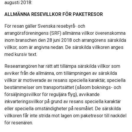
augusti 2018:
ALLMÄNNA RESEVILLKOR FÖR PAKETRESOR
För resan gäller Svenska resebyrå- och
arrangörsföreningens (SRF) allmänna villkor överenskomna
inom branschen den 28 juni 2018 och arrangörens särskilda
villkor, som är angivna nedan. De särskilda villkoren anges
med kursiv text.
Researrangören har rätt att tillämpa särskilda villkor som
avviker från de allmänna, om tillämpningen av särskilda
villkor är motiverade av resans speciella karaktär, speciella
bestämmelser om transportsättet (såsom boknings- och
försäljningsvillkor för reguljära flyg), avvikande
inkvarteringsvillkor på grund av resans speciella karaktär
eller speciella omständigheter på resmålet. De särskilda
villkoren får inte strida mot lagen om paketresor till nackdel
för resenären.