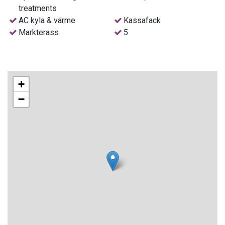
Sa Rapita och en av Mallorcas finaste stränder, Es Trenc, där
treatments
du kan välja mellan en lång rad av vattensporter. Till Palma
AC kyla & värme
Kassafack
stad tar det ca 35 minuter med bil och till närmsta golfbana
Markterass
5
är det 15 kilometer. Hyrbil rekommenderas.
Rummen
Alla rum har bad/dusch och wc, hårfön, badrumsartiklar,
+
badrock, telefon, platt-tv med internet, Wi-Fi, minibar,
−
kassafack och varmluftsuppvärmning/luftkonditionering. De
flesta rum har terrass. Städning 7 dagar/vecka.
Välj mellan:
Dubbelrum för 2 personer,
Dubbelrum för 2 personer med terrass.
Juniorsvit för 2 personer med sovrum och vardagsrumsdel
samt terrass.
Svit för 2–3 personer med sovrum och vardagsrum samt
terrass - på förfrågan.
Lyxig svit i två nivåer för 2 personer med sovrum och