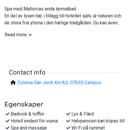
Spa med Mallorcas enda termalbad
En del av lyxen här, i tillägg till hotellet själv, är naturen och
de stora fria ytorna i den härliga trädgården. Du kan även
skämma bort dig själv med ett hälsobad i hotellets spa,
Read more
som har Mallorcas enda naturliga termalbad och en lång rad
av välgörande behandlingar.
Boka halvpension redan hemifrån
I resans pris ingår frukostbuffé och du kan redan hemifrån
boka halvpension med middag. Hotellets à la carte-
Contact info
restaurang har en hög ambitionsnivå och serverar vad
Colonia San Jordi Km 8,2, 07630 Campos
säsongen har att erbjuda med en konstnärlig touch.
Fågelskådning, vandring och vattensporter
Egenskaper
Här finns det goda möjligheter till sysselsättning för de
flesta smaker. Området passar utmärkt för vandringar och
Badrock & tofflor
Lyx & Flärd
du som är intresserad av fågelskådning bör inte lämna
Hotell endast för vuxna
Halvpension kan köpas till
kikaren hemma. Med en kort bilfärd når du både båthamnen
Spa and massage
Wi-Fi på rummet