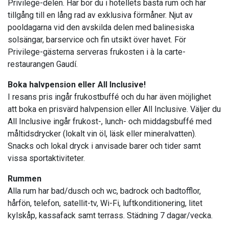
Privilege-delen. Här bor du i hotellets bästa rum och har
tillgång till en lång rad av exklusiva förmåner. Njut av
pooldagarna vid den avskilda delen med balinesiska
solsängar, barservice och fin utsikt över havet. För
Privilege-gästerna serveras frukosten i à la carte-
restaurangen Gaudí.
Boka halvpension eller All Inclusive!
I resans pris ingår frukostbuffé och du har även möjlighet
att boka en prisvärd halvpension eller All Inclusive. Väljer du
All Inclusive ingår frukost-, lunch- och middagsbuffé med
måltidsdrycker (lokalt vin öl, läsk eller mineralvatten).
Snacks och lokal dryck i anvisade barer och tider samt
vissa sportaktiviteter.
Rummen
Alla rum har bad/dusch och wc, badrock och badtofflor,
hårfön, telefon, satellit-tv, Wi-Fi, luftkonditionering, litet
kylskåp, kassafack samt terrass. Städning 7 dagar/vecka.