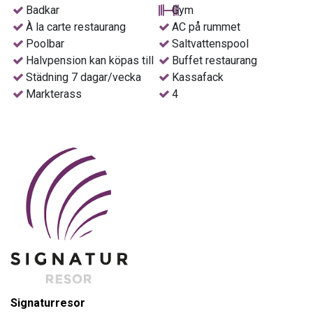
carte-restaurang som specialiserat sig på fisk- och skaldjur.
Badkar
Gym
Inom hotellet finns gott om barer, som cocktailbar, poolbar
À la carte restaurang
AC på rummet
och en nattöppen kaffebar. Vissa kvällar anordnas
Poolbar
Saltvattenspool
musikunderhållning. Nykära? Missa inte ”First date dinner”
Halvpension kan köpas till
Buffet restaurang
– en romantisk middag för två som du bokar i receptionen.
Städning 7 dagar/vecka
Kassafack
Markterass
4
Rummen
Alla rum har bad/dusch och wc, hårfön, telefon, satellit-tv,
luftkonditionering, minibar, kassafack samt möblerad
balkong eller terrass. Städning 7 dagar/vecka.
Välj mellan:
Dubbelrum för 1–3 personer med landutsikt (28 m²)
Dubbelrum för 2–3 personer med trädgårdsutsikt (28 m²).
Dubbelrum för 2–3 personer med havsutsikt (28 m²)
Juniorsvit för 2–3 personer med kombinerat sov- och
vardagsrum (45 m²)
Juniorsvit för 2–3 personer med kombinerat sov- och
Signaturresor
vardagsrum med havsutsikt (45 m²)