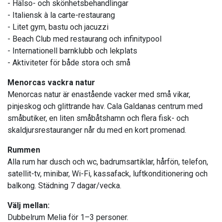
- Hälso- och skönhetsbehandlingar
- Italiensk à la carte-restaurang
- Litet gym, bastu och jacuzzi
- Beach Club med restaurang och infinitypool
- Internationell barnklubb och lekplats
- Aktiviteter för både stora och små
Menorcas vackra natur
Menorcas natur är enastående vacker med små vikar,
pinjeskog och glittrande hav. Cala Galdanas centrum med
småbutiker, en liten småbåtshamn och flera fisk- och
skaldjursrestauranger når du med en kort promenad.
Rummen
Alla rum har dusch och wc, badrumsartiklar, hårfön, telefon,
satellit-tv, minibar, Wi-Fi, kassafack, luftkonditionering och
balkong. Städning 7 dagar/vecka.
Välj mellan:
Dubbelrum Melia för 1–3 personer.