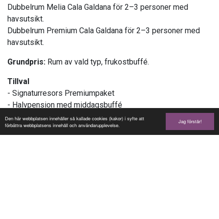
Dubbelrum Melia Cala Galdana för 2–3 personer med
havsutsikt.
Dubbelrum Premium Cala Galdana för 2–3 personer med
havsutsikt.
Grundpris:
Rum av vald typ, frukostbuffé.
Tillval
- Signaturresors Premiumpaket
- Halvpension med middagsbuffé
Den här webbplatsen innehåller så kallade cookies (kakor) i syfte att
Jag förstår!
Skatter & avgifter Mallorca
förbättra webbplatsens innehåll och användarupplevelse.
Det lokala parlamentet på Balearerna har infört en skatt på
hotellövernattningar.Skatten varierar med officiell
hotellkategori och vistelsens längd, och ska betalas direkt
till hotellet vid incheckning, antingen kontant eller med kort.
Följande skattesatser gäller per person och natt för alla
boende äldre än 16 år under de första åtta nätterna: