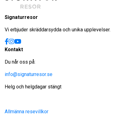
Signaturresor
Vi erbjuder skräddarsydda och unika upplevelser.
Kontakt
Du når oss på:
info@signaturresor.se
Helg och helgdagar stängt
Allmänna resevillkor
Site produced by
Visit Group
with
Citybreak™ Information &