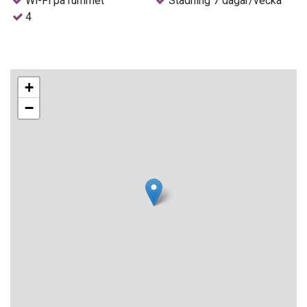
Wi-Fi på rummet
Städning 7 dagar/vecka
- Premiumboende
4
- Separat in- och utcheckning
- Tillgång till Star Prestige-lobbyn med dagstidningar
- Tillgång till det exklusiva poolområdet med bali-solsängar,
hängmattor och jacuzzi
+
- Tillgång till terrassen med Star Prestige Bar
−
- Förmånliga priser på Spa Sensations Thai Zen
Rummen
Alla rum har badrum med jacuzzi, dusch och wc, hårfön,
satellit-tv, Wi-Fi, luftkonditionering juni–september, minibar
och kassafack samt balkong eller terrass. Städning 7
dagar/vecka.
Välj mellan:
Juniorsvit för 1–3 personer med sovrum och
vardagsrumsdel (40 m²)
Svit för 1–3 personer med sovrum och vardagsrumsdel (35