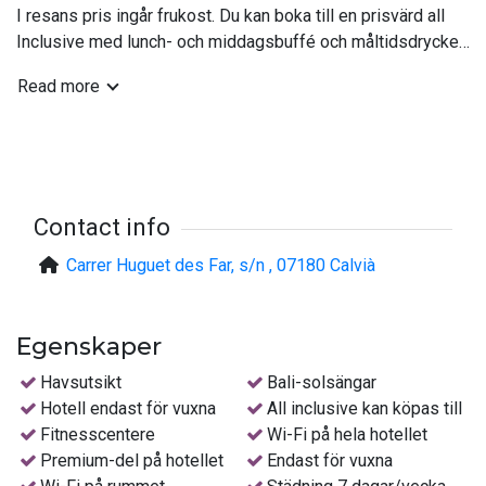
I resans pris ingår frukost. Du kan boka till en prisvärd all
Inclusive med lunch- och middagsbuffé och måltidsdrycker
(lokalt vin öl, läsk eller mineralvatten) samt lokal dryck i
Read more
anvisade barer och tider. Med All Incluisve fylls minibaren
på rummet också på dagligen med vatten, läsk och öl.
Spendera dagarna vid poolen eller njut av klippbad nedanför
hotellet. För dig som vill upptäcka omgivningarna anordnas
guidade cykelturer och vandringar i olika svårighetsgrader.
Contact info
Total avkoppling finner du i hotellets asiatiska spa,
Carrer Huguet des Far, s/n , 07180 Calvià
Sensations Thai Zen. Inom hotellet finns även ett gym. Du
som vill spela golf har nära till två av Mallorcas fina
golfbanor.
Egenskaper
Sätt en extra guldkant på semestern– boka ett rum i Star
Havsutsikt
Bali-solsängar
Prestige-delen
Hotell endast för vuxna
All inclusive kan köpas till
Som boende i Star Prestige-delen får du ta del av en lång
Fitnesscentere
Wi-Fi på hela hotellet
rad av exklusiva förmåner.
Premium-del på hotellet
Endast för vuxna
Några av dessa är: