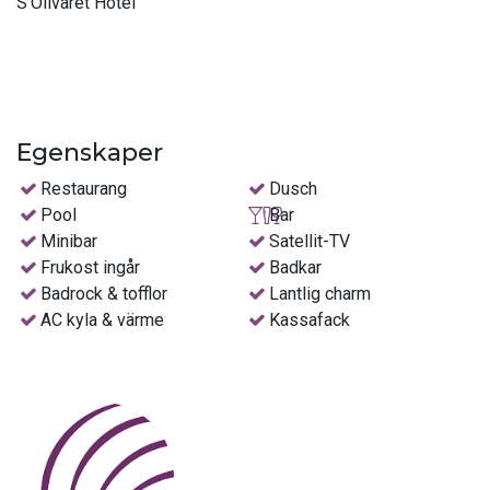
S'Olivaret Hotel
Egenskaper
Restaurang
Dusch
Pool
Bar
Minibar
Satellit-TV
Frukost ingår
Badkar
Badrock & tofflor
Lantlig charm
AC kyla & värme
Kassafack