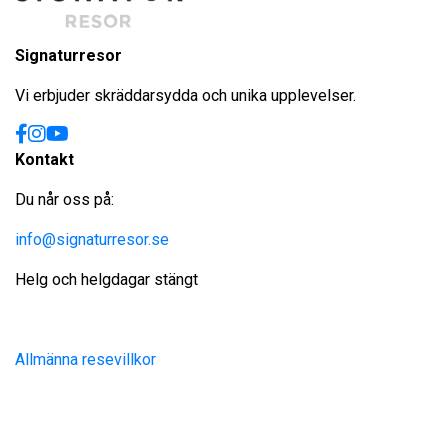
Signaturresor
Vi erbjuder skräddarsydda och unika upplevelser.
Kontakt
Du når oss på:
info@signaturresor.se
Helg och helgdagar stängt
Allmänna resevillkor
Site produced by
Visit Group
with
Citybreak™ Information &