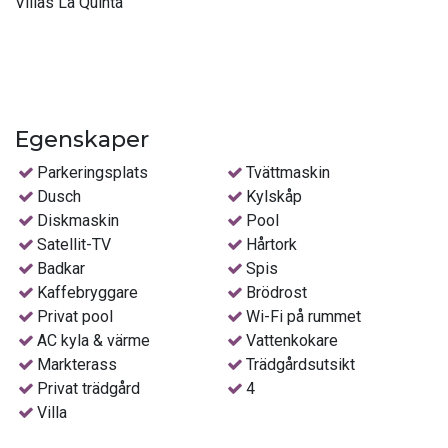
Villas La Quinta
Egenskaper
Parkeringsplats
Tvättmaskin
Dusch
Kylskåp
Diskmaskin
Pool
Satellit-TV
Hårtork
Badkar
Spis
Kaffebryggare
Brödrost
Privat pool
Wi-Fi på rummet
AC kyla & värme
Vattenkokare
Markterass
Trädgårdsutsikt
Privat trädgård
4
Villa